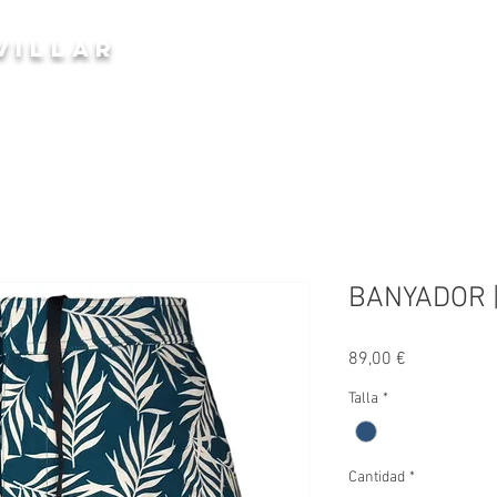
ROBA i COMPLEMENTS
VILLAR
Inici
Qui som ?
Dona | Home
C
HOME | DONA
BANYADOR |
Precio
89,00 €
Talla
*
Cantidad
*