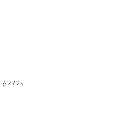
ontacte
 62724