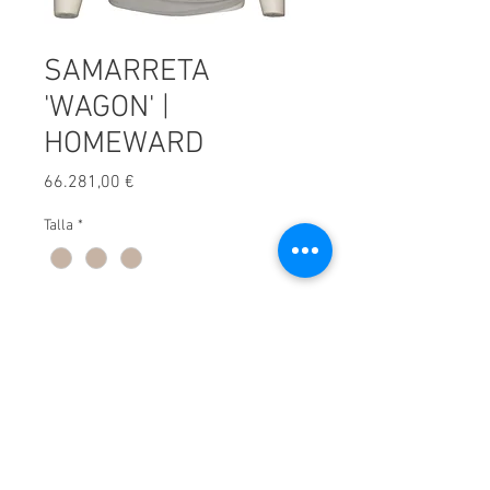
SAMARRETA
'WAGON' |
HOMEWARD
Precio
66.281,00 €
Talla
*
Cantidad
*
Afegir a carret