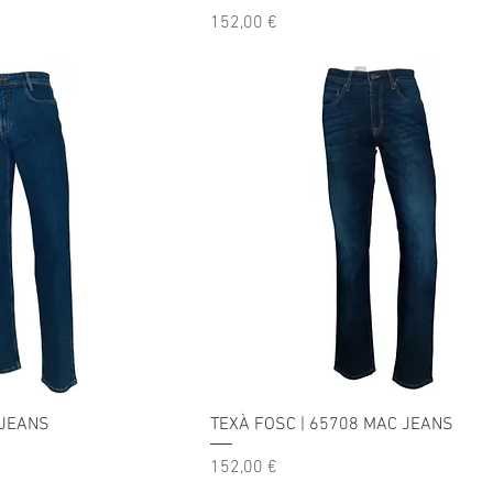
Precio
152,00 €
 JEANS
TEXÀ FOSC | 65708 MAC JEANS
Precio
152,00 €