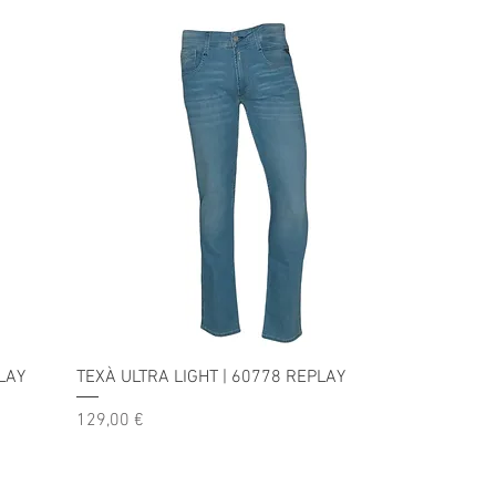
LAY
TEXÀ ULTRA LIGHT | 60778 REPLAY
Precio
129,00 €