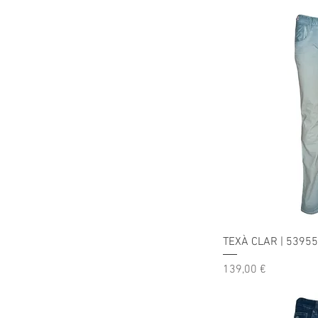
TEXÀ CLAR | 5395
Precio
139,00 €