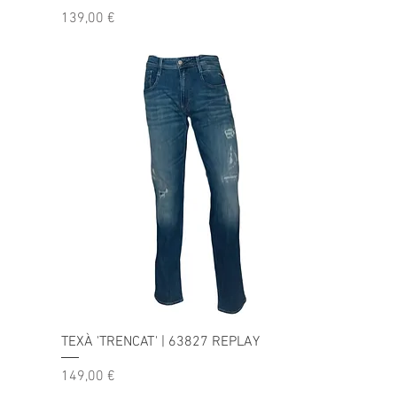
Precio
139,00 €
TEXÀ 'TRENCAT' | 63827 REPLAY
Precio
149,00 €