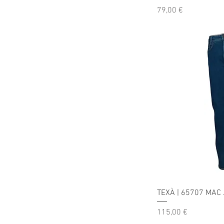
Precio
79,00 €
TEXÀ | 65707 MAC
Precio
115,00 €