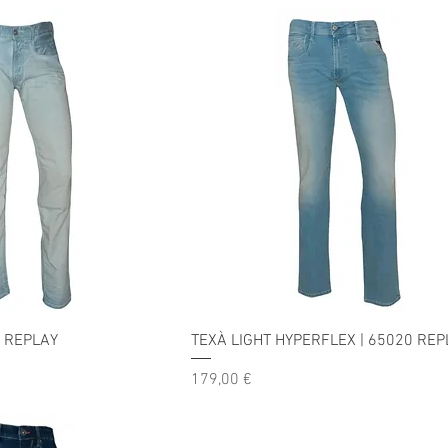
5 REPLAY
TEXÀ LIGHT HYPERFLEX | 65020 REP
Precio
179,00 €